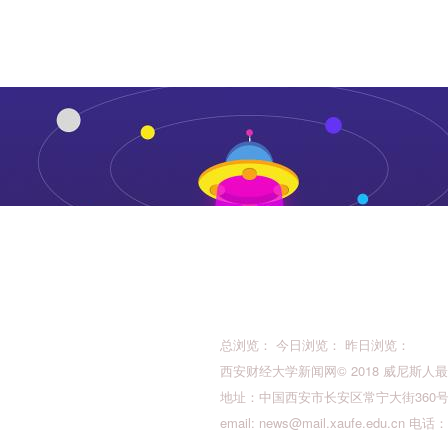
总浏览： 今日浏览： 昨日浏览：
西安财经大学新闻网© 2018 威尼斯人最新的版权所
地址：中国西安市长安区常宁大街360号 邮
email:
news@mail.xaufe.edu.cn
电话：02