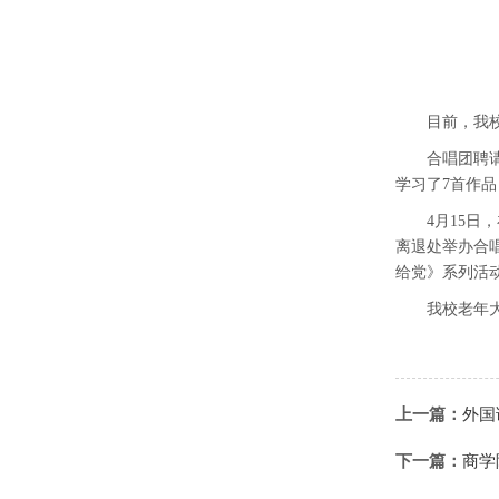
目前，
我
合唱团聘
学习了
7首作品
4月15日
，
离退处举办
合
给党》系列活
我
校老年
上一篇：
外国
下一篇：
商学