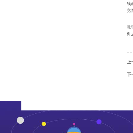
线
竞
教
树
上
下