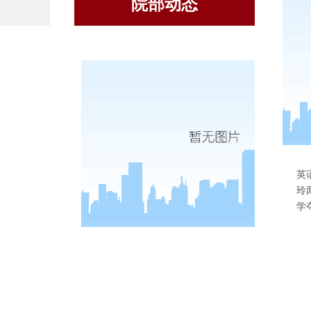
院部动态
我
英
玲
学