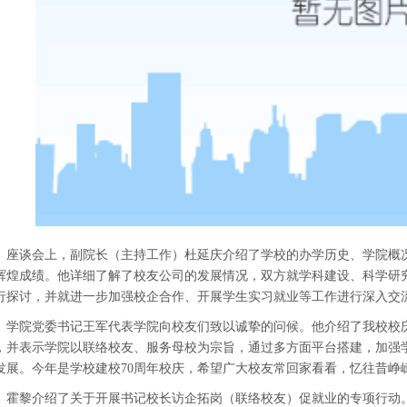
座谈会上，副院长（主持工作）杜延庆介绍了学校的办学历史、学院概
辉煌成绩。
他
详细了解了校友公司的发展情况，双方就学科建设、科学研
行探讨，并就进一步加强校企合作、开展学生实习就业等工作进行深入交
学院党委
书记王军代表学院向校友们致以诚挚的问候。
他
介绍了我校校
，
并表示
学院以联络校友、服务母校为宗旨，通过多方面平台搭建，加强
发展。今年是
学校建校
70周年
校庆
，希望广大校友常回家看看，忆往昔峥
霍黎介绍了关于开展书记校长访企拓岗（联络校友）促就业的专项行动