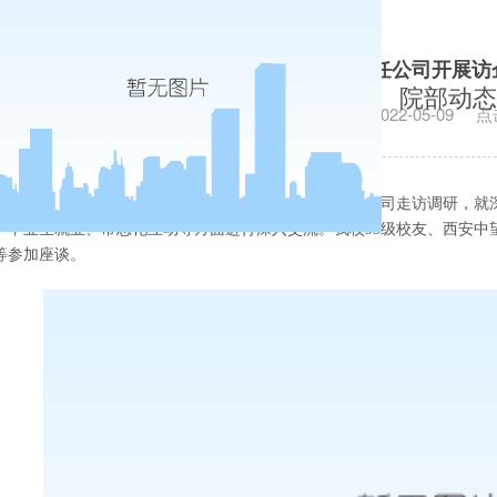
信息学院赴西安中望软件资讯有限责任公司开展访
院部动态
发布日期：2022-05-09
点
5月6日下午，信息学院赴西安中望软件资讯有限责任公司走访调研，就
、毕业生就业、常态化互动等方面进行深入交流。我校
93
级校友、西安中
等参加座谈。