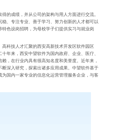
。
取得的成绩，并从公司的架构与用人方面进行交流。
沉稳、专注专业、善于学习、努力创新
的人才
都可以
养特色设岗招聘，为母校学子们提供实习与就业岗
汇集、高科技人才汇聚的西安高新技术开发区软件园区
二十年来，西安中望软件为国内政府、企业、医疗、
信赖，在行业内具有很高知名度和美誉度。近年来，
不断深入研究，探索出诸多应用成果。中望软件
基于
成为国内一家专业的信息化运营管理服务企业，与客