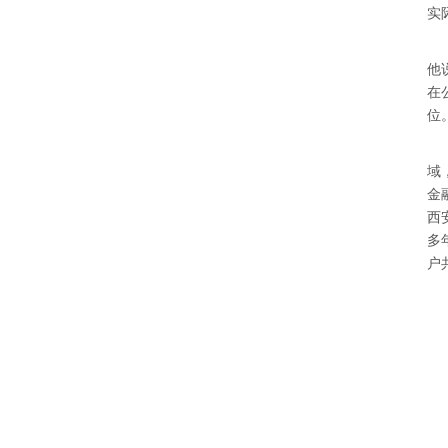
实
他
在
位
域
金
西
多
户