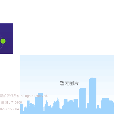
有 all rights reserved.
编：710100
9-81556046