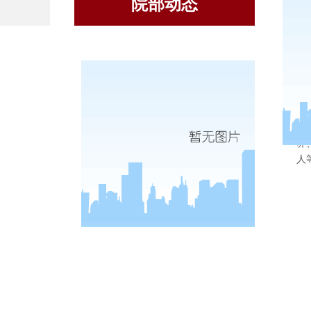
院部动态
养
人