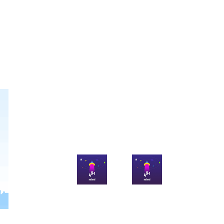
官方微博
官方微信