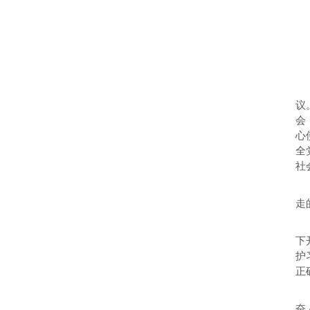
议
会
心
全
社
走
下
护
正
奋