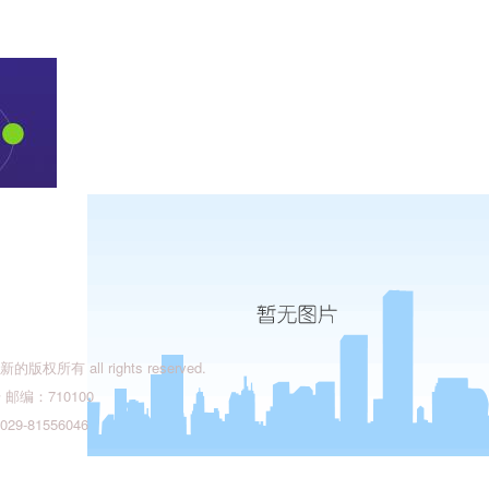
有 all rights reserved.
编：710100
9-81556046