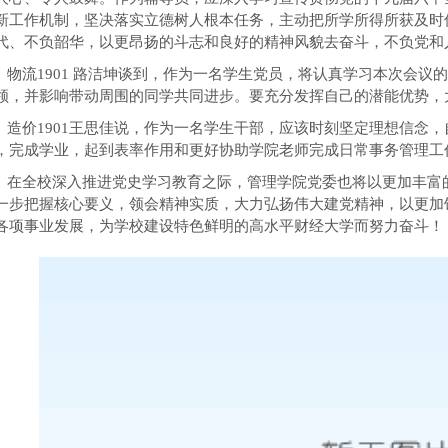
新工作机制，坚决落实立德树人根本任务，主动把所学所得所获及时
代、不负韶华，以更昂扬的斗志和良好的精神风貌去奋斗，不负党和
物流
1901
路洁坤谈到，作为一名学生党员，将认真学习本次会议的
领，并影响带动周围的同学共同进步。要充分发挥自己的潜能优势，
造价
1901
王思佳说，作为一名学生干部，应该时刻坚定理想信念，
，完成学业，起到表率作用和更好协助学院老师完成日常事务管理工
在全校深入推进党史学习教育之际，管理学院党委也将以更加丰富
一步把握核心要义，领会精神实质，大力弘扬伟大建党精神，以更加
各项事业发展，为学校建设特色鲜明的高水平财经大学而努力奋斗！