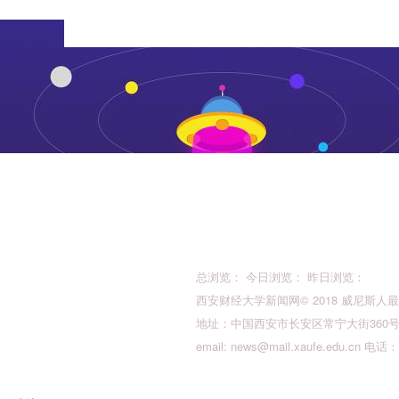
总浏览： 今日浏览： 昨日浏览：
西安财经大学新闻网© 2018 威尼斯人最新的版权所
地址：中国西安市长安区常宁大街360号 邮
email:
news@mail.xaufe.edu.cn
电话：02