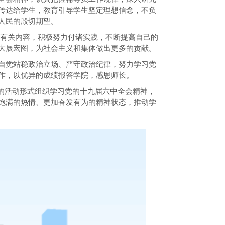
传达给学生，教育引导学生坚定理想信念，不负
人民的殷切期望。
有关内容，积极努力付诸实践，不断提高自己的
大展宏图，为社会主义和集体做出更多的贡献。
自觉站稳政治立场、严守政治纪律，努力学习党
作，以优异的成绩报答学院，感恩师长。
的活动形式组织学习党的十九届六中全会精神，
饱满的热情、更加奋发有为的精神状态，推动学