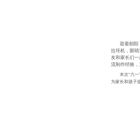
迎着朝阳
拉坯机，眼睛
友和家长们一
流制作经验，
本次
“六
为家长和孩子