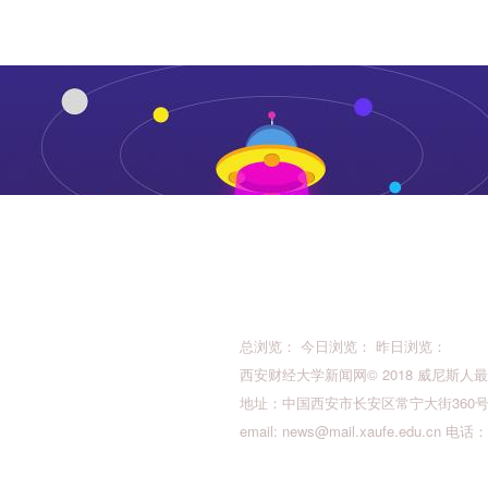
总浏览： 今日浏览： 昨日浏览：
西安财经大学新闻网© 2018 威尼斯人最新的版权所
地址：中国西安市长安区常宁大街360号 邮
email:
news@mail.xaufe.edu.cn
电话：02