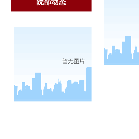
院部动态
为庆祝
202