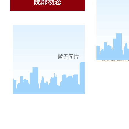
院部动态
为做好2
院在雁塔校区图