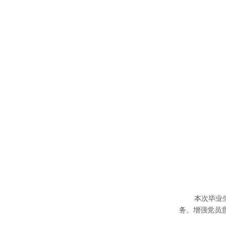
本次毕业
务、增强党员