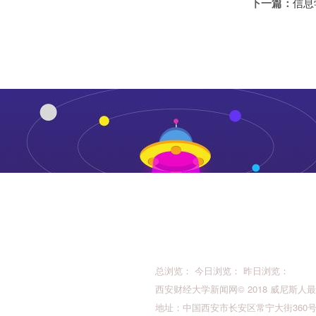
下一篇：
信息
总浏览： 今日浏览： 昨日浏览：
西安财经大学新闻网© 2018 威尼斯人最新的版权所
地址：中国西安市长安区常宁大街360号 邮