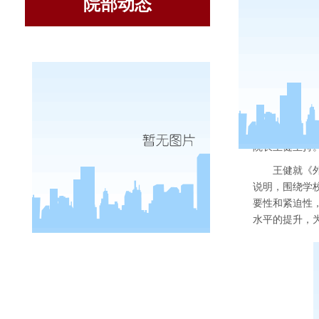
院部动态
4
月
1
4
日下
院长王健主持
王健就《
说明，
围绕学
要性和紧迫性
水平的提升
，