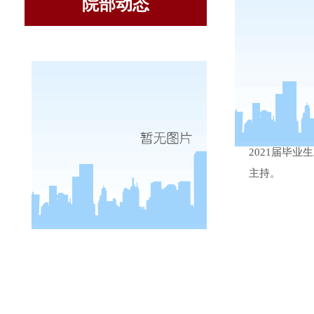
院部动态
为落实中
2021届毕
主持。