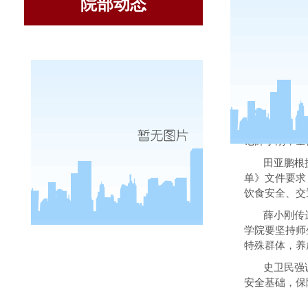
院部动态
3
月
24
日
记薛小刚，全
田亚鹏根
单》文件要求
饮食安全、交
薛小刚传
学院要坚持师
特殊群体，养
史卫民强
安全基础，保