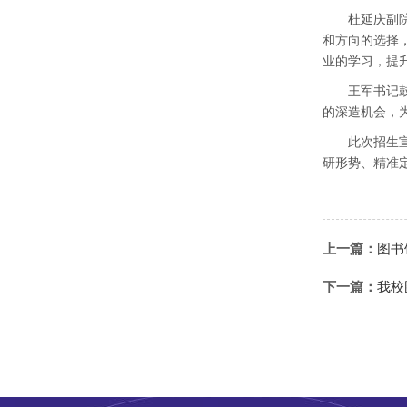
杜延庆副
和方向的选择
业的学习，提
王军书记
的深造机会，
此次招生
研形势、精准
上一篇：
图书
下一篇：
我校