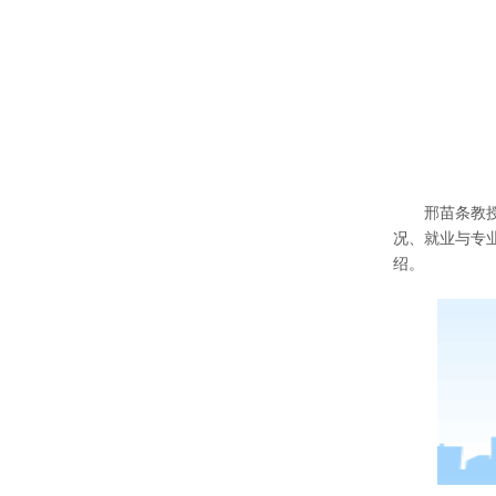
邢苗条教
况、就业与专
绍
。