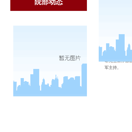
院部动态
3月24日
研究生工作部
军
主持
。