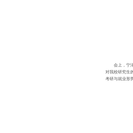
会
上，宁
对我校研究生
考研与就业形