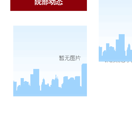
院部动态
3月10
诉讼实务思考”