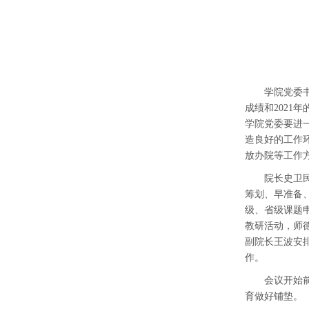
学院党委
成绩和
202
学院党委要进
造良好的工作
放办院等工作
院长
史卫
筹划、早准备
级、省级课题
教研活动，
师
副院长
王波安
作
。
会议开始
育做好铺垫。