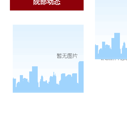
院部动态
3
月
3
日
，
讲话精神，总