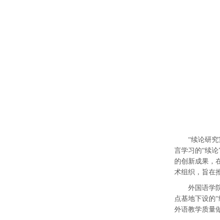
“续论研究
言学习的“续
的创新成果，
术组织，旨在
外国语学
点基地下设的
外语教学质量