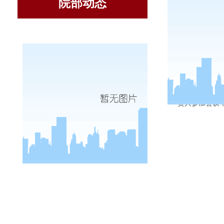
院部动态
江
12月1
责人
参加
会议