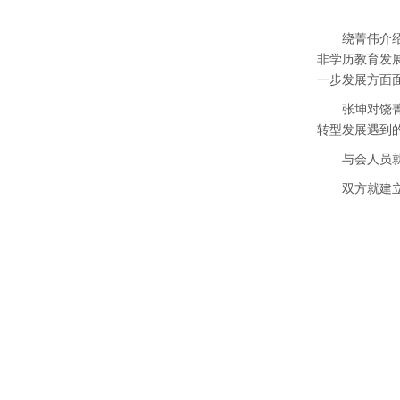
绕菁伟介
非学历教育发
一步发展方面
张坤对饶
转型发展遇到
与会人员
双方就建