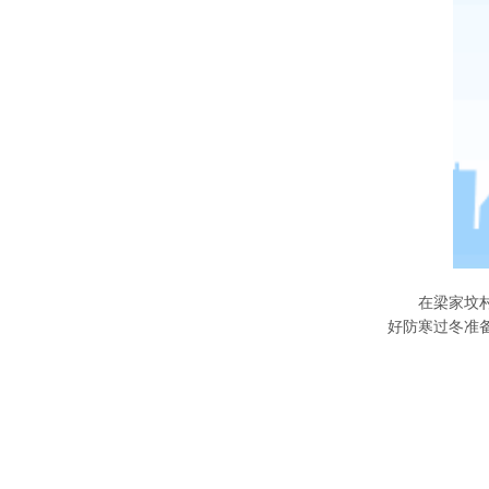
在
梁家坟
好防寒过冬准