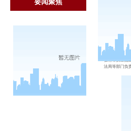
要闻聚焦
11月2
驻村帮扶重点
法局等部门负