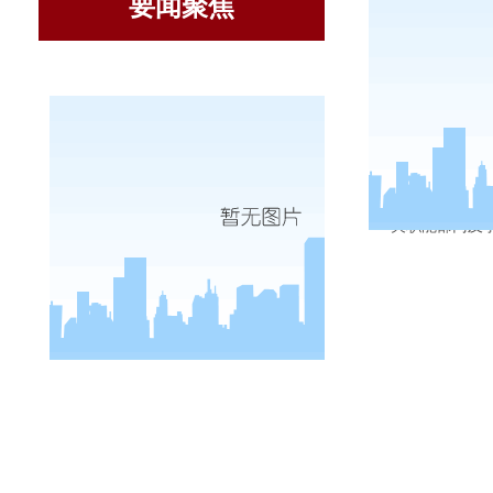
要闻聚焦
11月3日
关职能
部门
及