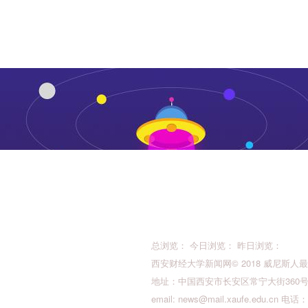
总浏览： 今日浏览： 昨日浏览：
西安财经大学新闻网© 2018 威尼斯人最新的版权所
地址：中国西安市长安区常宁大街360号 邮
email:
news@mail.xaufe.edu.cn
电话：02