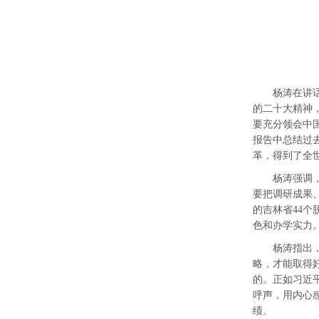
杨涛在讲
的
二十大精神
要
充分
领会
中
报告
中总结
过
革
，
得到
了
全
杨涛强调
要
把
调研
成果
的吉林省
44
色
和
办学实力
杨涛指出
略，
才能取得
的。正如习近
呼声，用内心
绩。