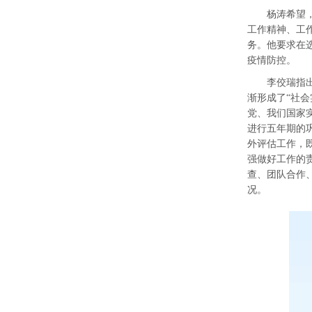
杨涛希望
工作精神、工
务。
他要求
在
疫情
防控
。
李佼瑞指
渐形成了“社
党、
我们国家
进行五年期的
外评估工作，
强做好工作的
查、团队合作
况。