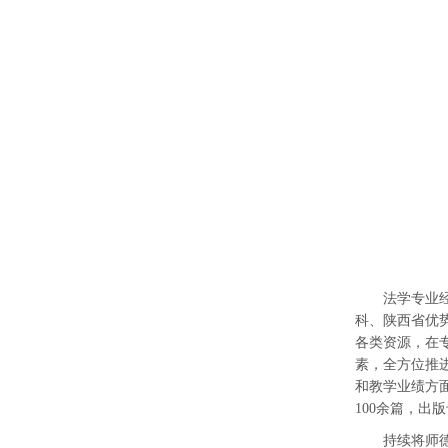
法学专业
科、陕西省优
各类资源，在
素，全方位推
和教学业绩方
100余篇，出
持续
将师