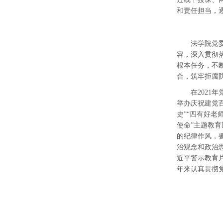
和责任担当，
法学院党
容，深入贯彻
根本任务，不
合，筑牢拒腐
在
202
举办庆祝建党百
史”“四有好
使命”主题教
的纪律作风，
治观念和政治
近平警示教育
年来认真贯彻