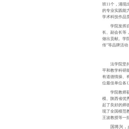
班
11个
，
涌现
的专业实践能
学术科技作品
学院发挥
长、副会长等
做出贡献。学
传”等品牌活动
法学院坚
平和教学科研
有道德情操、
位最佳单位各
学院教师
模、
陕西省优
起了良好的师
现了全国模范
王波教授等一
国将兴，