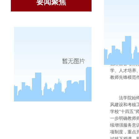
要闻聚焦
【师者
教师是立
德才兼备”的
学、人才培养
教师先锋模范
法学院始
风建设和考核
学校
“十四五
一步明确教师
续增强服务意
项制度，重点开
过线下授课、